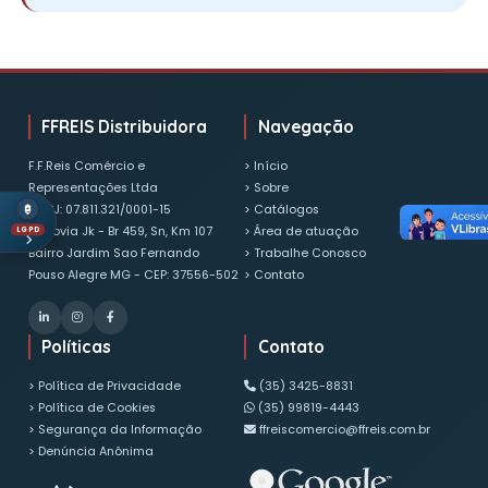
Ainda não atuamos em sua Cidade?
Entre em contato com nossa central de atendimento
telefone (35) 3425-8831 ou pelo e-mail
ffreiscomercio@ffreis.com.br
FFREIS Distribuidora
Navegação
F.F.Reis Comércio e
> Início
Representações Ltda
> Sobre